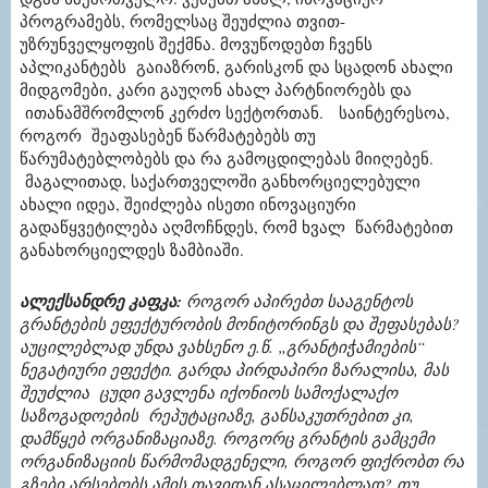
პროგრამებს, რომელსაც შეუძლია თვით­-
უზრუნველყოფის შექმნა. მოვუწოდებთ ჩვენს
აპლიკანტებს გაიაზრონ, გარისკონ და სცადონ ახალი
მიდგომები, კარი გაუღონ ახალ პარტნიორებს და
ითანამშრომლონ კერძო სექტორთან.
საინტერესოა,
როგორ შეაფასებენ წარმატებებს თუ
წარუმატებლობებს და რა გამოცდილებას მიიღებენ.
მაგალითად, საქართველოში განხორციელებული
ახალი იდეა, შეიძლება ისეთი ინოვაციური
გადაწყვეტილება აღმოჩნდეს, რომ ხვალ წარმატებით
განახორციელდეს ზამბიაში.
ალექსანდრე კაფკა
:
როგორ აპირებთ სააგენტოს
გრანტების ეფექტურობის მონიტორინგს და შეფასებას?
აუცილებლად უნდა ვახსენო ე.წ. „გრანტიჭამიების“
ნეგატიური ეფექტი. გარდა პირდაპირი ზარალისა, მას
შეუძლია ცუდი გავლენა იქონიოს სამოქალაქო
საზოგადოების რეპუტაციაზე, განსაკუთრებით კი,
დამწყებ ორგანიზაციაზე. როგორც გრანტის გამცემი
ორგანიზაციის წარმომადგენელი, როგორ ფიქრობთ რა
გზები არსებობს ამის თავიდან ასაცილებლად? თუ