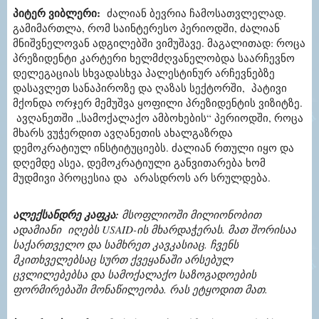
პიტერ ვიბლერი
:
ᲫᲐᲚᲘᲐᲜ ᲑᲔᲕᲠᲘᲐ ᲩᲐᲛᲝᲡᲐᲗᲕᲚᲔᲚᲐᲓ.
ᲒᲐᲛᲘᲛᲐᲠᲗᲚᲐ, ᲠᲝᲛ ᲡᲐᲘᲜᲢᲔᲠᲔᲡᲝ ᲞᲔᲠᲘᲝᲓᲨᲘ, ᲫᲐᲚᲘᲐᲜ
ᲛᲜᲘᲨᲕᲜᲔᲚᲝᲕᲐᲜ ᲐᲓᲒᲘᲚᲔᲑᲨᲘ ᲕᲘᲛᲣᲨᲐᲕᲔ.
მაგალითად: როცა
პრეზიდენტი კარტერი ხელმძღვანელობდა საარჩევნო
დელეგაციას სხვადასხვა პალესტინურ არჩევნებზე
დასავლეთ სანაპიროზე და ღაზას სექტორში, პატივი
მქონდა ორჯერ მემუშვა ყოფილი პრეზიდენტის ვიზიტზე.
ავღანეთში „სამოქალაქო ამბოხების“ პერიოდში, როცა
მხარს ვუჭერდით ავღანეთის ახალგაზრდა
დემოკრატიულ ინსტიტუციებს. ძალიან რთული იყო და
დღემდე ასეა, დემოკრატიული განვითარება ხომ
მუდმივი პროცესია და არასდროს არ სრულდება.
ალექსანდრე კაფკა
:
მსოფლიოში მილიონობით
ადამიანი იღებს
USAID
-ის მხარდაჭერას. მათ შორისაა
საქართველო და სამხრეთ კავკასიაც. ჩვენს
მკითხველებსაც სურთ ქვეყანაში არსებულ
ცვლილებებსა და სამოქალაქო საზოგადოების
ფორმირებაში მონაწილეობა. რას ეტყოდით მათ.