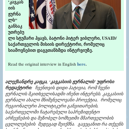
‘კავკას
იის
ჟურნა
ლს“
განსაკ
უთრებუ
ლი სტუმარი ჰყავს, ბატონი პიტერ ვიბლერი, USAID/
საქართველოს მისიის დირექტორი, რომელიც
სიამოვნებით დაგვთანხმდა ინტერვიუზე.
here
.
Read the original interview in English
ალექსანდრე
კაფკა
, ‘
კავკასიის
ჟურნალის
’
უფროსი
რედაქტორი
:
ჩვენთვის
დიდი
პატივია
,
რომ
ჩვენი
ჟურნალის
მკითხველისადმი
იჩენთ
ინტერესს
.
კავკასიის
ჟურნალი
ახალი
მნიშვნელოვანი
პროექტია
,
რომელიც
რეგიონალური
პოლიტიკური
განვითარების
,
საქართველოში
ჩატარებული
საპრეზიდენტო
არჩევნების
და
მეზობელ
სომხეთში
მმართველობის
ცვლილებების
შედეგად
შეიქმნა
.
გავეცანით
რა
თქვენს