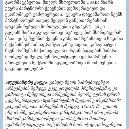
გაორმაგებულია
.
მთელს
მსოფლიოში
USAID
მხარს
უჭერს
პარტნიორი
ქვეყნების
დემოკრატიულ
და
ეკონომიკურ
გაძლიერებას
.
გვსურს
დავეხმაროთ
ჩვენს
პარტნიორებს
თავად
შეძლონ
განვითარებასთან
დაკავშირებული
სირთულეების
გადაჭრა
.
ეს
კი
გულისხმობს
ადგილობრივი
სუბიექტების
მხარდაჭერას
,
მათი
,
ვინც
შექმნის
ქვეყნის
განვითარებისათვის
საჭირო
მექანიზმებს
.
ამ
საგრანტო
განაცხადით
,
გამოვხატეთ
ჩვენი
რწმენა
საქართველოს
ორგანიზაციების
მიმართ
,
რომლებიც
შეძლებენ
პოლიტიკური
და
საარჩევნო
პროცესების
სექტორში
ადგილობრივი
მოთხოვნების
დაკმაყოფილებას
.
ალექსანდრე კაფკა
:
გასულ წელს საპრეზიდენტო
არჩევნების შემდეგ, უკვე ყოფილმა პრეზიდენტმაც კი
გამოხატა შეშფოთება არჩევნების მეორე ტურის დროს
„დემოკრატიული სტანდარტების მკვეთრ ვარდნასთან“
დაკავშირებით. არჩევნების შემდეგ
USAID-
მა
ეუთოს
ანგარიშზე დაყრდნობით განაცხადა, რომ ერთ-ერთმა
მხარემ განსაკუთრებული უპირატესობა მოიპოვა
ადმინისტრაციული რესურსების ბოროტად გამოყენების