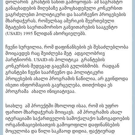
დოლარის
გრანტის
სახით
გამოყოფას
-
ამ
საგრანტო
განაცხადების
მიღებაზე
გამოცხადებული
კონკურსით
ვაგრძელებთ
პოლიტიკური
და
საარჩევნო
პროცესების
მხარდაჭერას
,
რომელსაც
ამერიკის
შეერთებული
შტატების
საერთაშორისო
განვითარების
სააგენტო
(USAID) 1995
წლიდან
ახორციელებს
.
ჩვენი
სურვილია
,
რომ
დაფინანსების
ეს
შესაძლებლობა
მოიცავდეს
რაც
შეიძლება
მეტ
ადგილობრივ
პარტნიორს
. USAID-
ის
პოლიტიკა
გრანტების
კონკურსის
შედეგად
გაცემას
გულისხმობს
.
რადგან
გრანტები
ჩვენი
საარჩევნო
და
პოლიტიკური
პროცესების
ახალი
პროგრამის
ნაწილია
,
არ
გვინდოდა
ისეთი
ინფორმაციის
გავრცელება
,
თითქოსდა
ეს
პროგრამა
ახალი
ინიციატივაა
.
სიახლე
ამ
პროექტში
მხოლოდ
ისაა
,
რომ
ის
უფრო
ფართო
მხარდაჭერას
მოიცავს
.
ამ
პროგრამის
ახალ
იტერაციაში
საქართველოს
სამოქალაქო
საზოგადოების
ორგანიზაციებისათვის
გამოყოფილი
დაფინანსების
მოცულობა
და
წილი
საკმაოდ
დიდია
,
ფაქტიურად