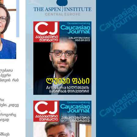
ალებათა
 ბევრი
სთვის. რას
რი
ები, კიდევ
.
ი როგორც
ტივად
შნავს