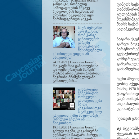
31.03.2025. (Caucasian Journal)
ფინეთს საქ
ჯანდაცვა, რომელიც
საზოგადოების მწვავე
თანასწორობი
შეშფოთების საგანია, ამ
უფლებების შ
დრომდე ნაკლებად იყო
შოკისმომგვ
წარმოდგენილი კავკას...
მხარს საქა
სიურ ბერგანი:
სადამკვირვ
„არ მგონია,
რომ კარგი
პატარა ქვეყ
განათლების
გარეშე
გარეთ. ზოგჯ
დემოკრატია
პარტნიორები
შესაძლებელი
გვესაჭიროე
ა“ (იხილეთ ვიდეო ან
წაიკითხეთ)
კონსტრუქცი
24.07.2025 ( Caucasian Journal ).
გამავრცელე
რა კავშირია განათლებასა
განსაზღვრა
და დემოკრატიას შორის?
რატომ არის ევროკავშირის
წევრობა მნიშვნელოვანი
ჩვენი პრეზ
განათლების...
ტონზე. აქედ
რამაც 1970 
ექსპერტები
ვიშეგრადის
უსაფრთხოებ
ოთხეულის
გაერთიანებ
გამოცდილება
ნაციონალიზ
სა და
კავკასიისთვი
კლიმატური 
ს განკუთვნილ
გაკვეთილებზე მსჯელობენ
ჩემთვის უმ
(იხილეთ ვიდეო ან
წაიკითხეთ)
18.01.2026 ( Caucasian Journal ).
აკ:
რეგიონზე 
გასულ თვეში, კავკასიურმა
ქვეყანას- ს
ჟურნალმა ჩაატარა პირველი
მსგავსი ამ 
ვიშეგრადის ოთხეულის +