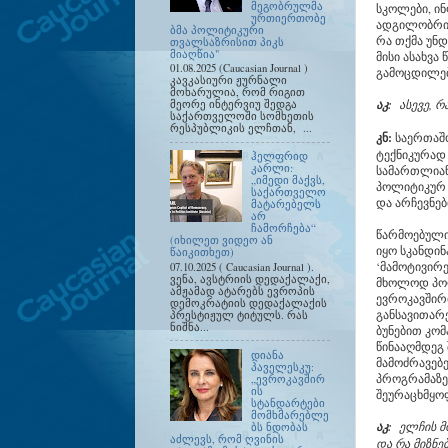
მეგობრულმა
სკოლები, ინ
ურთიერთობე
ადგილობრივ
ბმა პოლიტიკური
რა თქმა უნ
თვალსაზრისით პიკს
მიაღწია"
მისი ასახვა
01.08.2025 (Caucasian Journal )
გამოცდილე
კავკასიური ჟურნალი
მოხარულია, რომ რიგით
აკ:
ასევე, 
მეორე ინტერვიუ შედგა
საქართველოში სომხეთის
რესპუბლიკის ელჩთან, ...
კნ:
საერთაშო
ტექნიკურად 
ჰელფრიდ
კარლი:
სამართლიანი
„იმედი მაქვს,
პოლიტიკურ 
საქართველო
და არჩევნებ
მატარებელს
არ
ჩამორჩება“
წარმოებული 
(იხილეთ ვიდეო ან
იყო სკანდინ
წაიკითხეთ)
‘მამოტივირე
07.10.2025 ( Caucasian Journal ).
ვენა, ავსტრიის დედაქალაქი,
მხოლოდ პოლ
ამჟამად ატარებს ევროპის
ევროკავშირი
დემოკრატიის დედაქალაქის
განსავითარე
პრესტიჟულ ტიტულს. რას
ნიშნა...
ბუნებით კომ
წინააღმდეგ
დიანა
მამოძრავებ
პაველესკუ:
პროგრამაზე
„ევროკავშირ
ის
შეურაცხმყ
სტანდარტები
მომხმარებლე
აკ:
ელჩის მ
ბს ნდობას
აძლევს, რომ ღვინის
და რა მიზნე