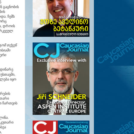
ნ
ნ გაცნობის
ბის
და. ჩემს
გორც
ა, დროის
არკვეულ
გომ თქვენ
ისიაში
ური
მდინარე
უსთავში,
ილება იყო
არების
უთარი
ი ჩართვის
ლინა.
აკუთარი
სეა
,