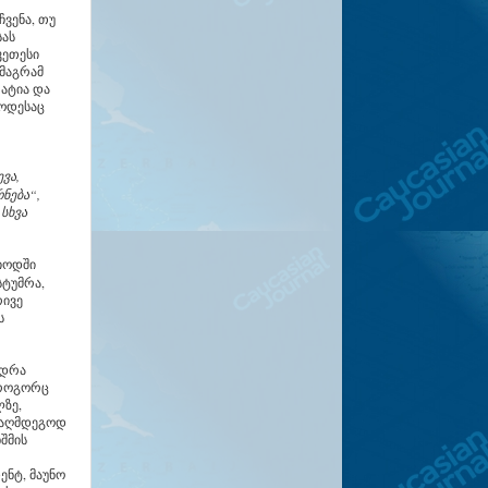
ვენა, თუ
სას
კეთესი
 მაგრამ
ატია და
როდესაც
ვა,
ნება“,
სხვა
რიოდში
სტუმრა,
რივე
ს
ედრა
 როგორც
ზე,
ნააღმდეგოდ
შმის
ენტ, მაუნო