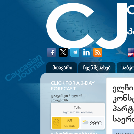
მთავარი
ჩვენ შესახებ
საბჭ
CLICK FOR A 3-DAY
ელჩი
FORECAST
კონს
დააჭირეთ 3-დღიან
პროგნოზს
პარტ
Tbilisi
Aug 7, 11:00 AM (Asia/Tbilisi)
საერ
56
29
℃
US AQI+
ᲒᲐᲛᲝᲠᲩᲔᲣᲚᲘ ᲡᲢᲐᲢᲘᲐ