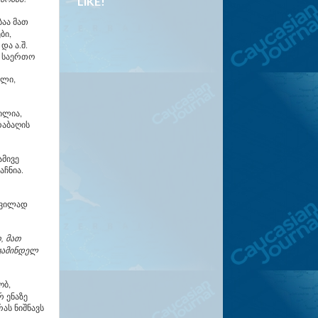
LIKE!
აა მათ
ბი,
ა ა.შ.
ს საერთო
ული,
ილია,
რაბაღის
ამივე
მაჩნია.
დვილად
, მათ
ჟამინდელ
ობ,
 ენაზე
ას ნიშნავს