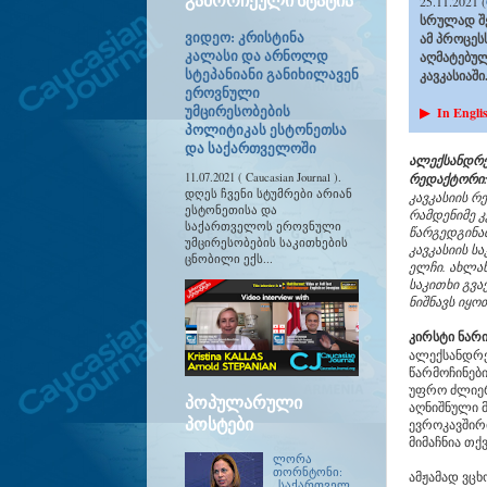
25.11.2021 (
სრულად შე
ვიდეო: კრისტინა
ამ პროცესს
კალასი და არნოლდ
აღმატებულ
სტეპანიანი განიხილავენ
კავკასიაში
ეროვნული
უმცირესობების
▶
In Engli
პოლიტიკას ესტონეთსა
და საქართველოში
ალექსანდრე 
11.07.2021 ( Caucasian Journal ).
რედაქტორი
დღეს ჩვენი სტუმრები არიან
კავკასიის რ
ესტონეთისა და
რამდენიმე 
საქართველოს ეროვნული
წარგედგინა
უმცირესობების საკითხების
კავკასიის 
ცნობილი ექს...
ელჩი. ახლახ
საკითხი გვა
ნიშნავს იყ
კირსტი ნარი
ალექსანდრე,
წარმოჩინები
უფრო ძლიერ
ᲞᲝᲞᲣᲚᲐᲠᲣᲚᲘ
აღნიშნული 
ᲞᲝᲡᲢᲔᲑᲘ
ევროკავშირი
მიმაჩნია თქ
ლორა
თორნტონი:
ამჟამად ვცხ
„საქართველ