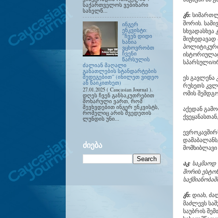
საქართველოს ვებინარი
სახელწ...
კნ:
სიმართლ
შორის. სამი
ინგერ
სხვადასხვა 
ენკვისტი:
”ჩვენ დიდი
მიუხედავად 
ხანია
პოლიტიკური
ვცხოვრობთ
ისტორიულად,
ჩვენი
წარსულის
სპარსული/ი
ძალიან მაღალი
განათლების სტანდარტების
ეს გავლენა
შედეგებით” (იხილეთ ვიდეო
ან წაიკითხეთ)
რუსეთს კვლა
27.01.2025 ( Caucasian Journal ).
ომის შემდგ
დღეს ჩვენ განსაკუთრებით
მოხარული ვართ, რომ
შევხვდებით ინგერ ენკვისტს,
აქედან გამო
რომელიც არის შვედეთის
ქვეყანასთა
ლუნდის უნი...
ევროკავშირ
დამაბალანს
ᲫᲘᲔᲑᲐ
მომხიბლავი
აკ:
საკმაოდ
შორის ესტო
საქმიანობაშ
კნ:
დიახ, ძა
მაძლევს საშ
საუბრის შემ