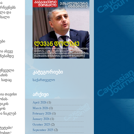
და
რჩევნებს
ოლა და
ახალი
ები
ა ასევე
ნებამდე
 უჩვეული
ᲙᲐᲢᲔᲒᲝᲠᲘᲔᲑᲘ
ახის
 სადაც
საქართველო
ᲐᲠᲥᲘᲕᲘ
ია თავისი
ობას-
April 2026
(1)
ტიკის
March 2026
(1)
ყოს
და ნაკლებ
February 2026
(1)
January 2026
(1)
October 2025
(2)
ტეტები?
September 2025
(2)
რებით?