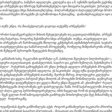
ფრასტრუქტურა, სამუშაო ადგილები, კულტურა და ა.შ. ივნისში ფინეთში გვქონ
ი არჩევნები და სწორედ ზემოთხსენებული იყო მთავარი საკითხები. ქართულ ა
და თან სდევდა სხვა მახასიათებლებიც- პოლარიზებული ძალაუფლებრივი ბრძ
 წინასაარჩევნო პროცესში-ეს იგრძნობოდა რუსთავშიც. დამაინტრიგებელი იყო 
ბა.
რა თქმა უნდა, რა შთაბეჭდილება დატოვა თქვენზე არჩევნებმა?
რისო სადამკვირვებლო მისიის შეხედულებებს თუ გავითვალისწინებთ, არჩევნ
ისე ჩატარდა, როგორც ნებისმიერი სხვა არჩევნები. თუმცა, თავისუფალი და
 არჩევნები არ წარმოადგენს მხოლოდ კენჭისყრის ადმინისტრირებას. საუბარი
თავისუფლებასა და სამართლიან პროცესებზე, რომელიც მიმდინარეობს არჩევ
ის შემდგომ პერიოდში შედეგების მიღებამდე.
კამპანიის სახე, რეკლამის ფორმატი (ე.წ „სისხლით შეღებილი ბილბორდები“)
ავიური თვალისათვის. დაძაბულობას, საჯარო და კერძო ზეწოლას, ნებისმიერი ს
ბელი“ რესურსის გამოყენებას არ უნდა ქონდეს ადგილი არჩევნების პროცესში,
იტიკურ შეხედულებების ადგილია. ეს საკითხები ასევე იქნა დაფიქსირებული
ს განცხადებაში არჩევნების თაობაზე. მეორეს მხრივ, პოლიტიკური კულტურა
ბელია და ყველა პარტიამ უნდა მიიღოს ამ პროცესში მონაწილეობა. დემოკრატ
პრომისზეა დაფუძნებული და ყველა მხარე უნდა შეეგუოს ამ „უსიამოვნო“ რეალ
 შემთხვევაში პოლარიზება ვერ დასრულდება. ჩანს, რომ საქართველოში პოლი
ელ ძალა კვლავ პერსონიფიცირებულია, იმის ნაცვლად რომ ის დაფუძნებული ი
- ჩვენ ველით რომ საზოგადოებაში გაიზრდება მოთხოვნილება მეტ შინაარსზე 
ოფელ რიტორიკაზე.
ოღვაწეობას ბევრი განზომილება აქვს; როგორ განსაზღვრეთ საკუთარი პრიორი
ბი აქვს ფინეთის საგარეო პოლიტიკას – ზოგადად და ჩვენს რეგიონთან დაკავში