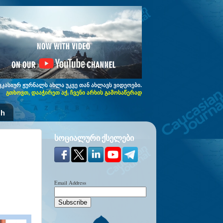
ვკასიურ ჟურნალს ახლა უკვე თან ახლავს ვიდეოები.
გთხოვთ, დააჭირეთ აქ, ჩვენი არხის გამოსაწერად
sh
ᲡᲝᲪᲘᲐᲚᲣᲠᲘ ᲥᲡᲔᲚᲔᲑᲘ
Email Address