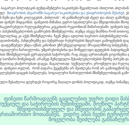
 საგარეო პოლიტიკის ფუნდამენტური საკითხები შეგიძლიათ იხილოთ ახლახან
ბულ
მთავრობის ანგარიშში საგარეო საკითხებისა და უსაფრთხოების შესახებ
. ე
 ჩემი და ჩემი კოლეგების „ბიბლიას“. ის განსაზღვრავს ძველ და ახალ გამოწვე
ით ფინურ მიდგომას. ფინეთის მიზანია უფრო სტაბილური და მშვიდობიანი მსო
ანსაკუთრებული რელევანტურია კავკასიის რეგიონთან მიმართებაში. ფინეთს სჯ
პასუხისმგებლობის გააზრების მნიშვნელობა, თუმცა ასევე მიაჩნია რომ თითო
ვლილსაც კი აქვს მნიშვნელობა. ჩვენ უნდა ავიღოთ საერთო პასუხისმგებლობა
თბობაზე, პანდემიებზე და ბუნებრივი რესურსების მდგრადი გამოყენების დაცვ
 დაფუძნებულ უნდა იქნას კანონით უზრუნველყოფილ მრავალმხრივ სისტემაზე.
სოციალური ჩართულობა, უმცირესობებისა და მოწყვლადი ჯგუფების პატივისცემ
ით მნიშვნელოვან ყურადღებას საჭიროებს, რაც ასევე აერთიანებს გოგონებსა 
 საომარი ზონებიდან, არამედ შეზღუდული შესაძლებლობების მქონე პირებს და
ომელთაც ესაჭიროებათ დაცვა, მაგალითად სექსუალური, ეროვნული და რელი
ი. ფინეთი თვლის, რომ პატარა ქვეყნებმა არ შეიძლება რომ არ გამოიყენონ ნ
უფლებების დაცვის საშუალება, სოციალური ჩართულობის მნიშვნელობიდან გამ
ბული შესაძლოა ჟღერდეს როგორც მაღალი დონის პოლიტიკად, თუმცა სინამდვ
.
ფინეთი წარმოადგენს გაცილებით უფრო დიდი მას
უქციულ და საჭიროების შემთხვევაში, მოქნილ პარტ
მშვიდობისმყოფელ და მშვიდობის გამავრცე
ერთაშორისო მოთამაშეს, ვიდრე ამას ჩვენი ტერიტ
მოცულობა შეიძლება განსაზღვრ