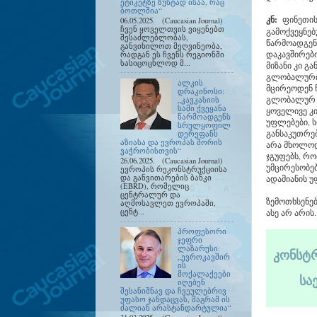
ეტიკეტზე ზუსტად ისაა, რაც
ბოთლშია“
კნ:
ფინეთის
06.05.2025. (Caucasian Journal)
ჩვენ ყოველთვის ვიყენებთ
გამოქვეყნე
შესაძლებლობას,
წარმოადგენს
განვიხილოთ მეღვინეობა,
დაკავშირებ
რადგან ეს ჩვენს რეგიონში
სასიცოცხლოდ მ...
მიზანი კი გ
გლობალური 
ალკის
მცირეოდენ წ
დრაკინოსი:
გლობალურ და
„კავკასიის
სამი ქვეყანა
ყოველივე კი
წარმოადგენს
უფლებები, 
სრულყოფილ
განსაკუთრებ
დერეფანს
აზიასა და ევროპას შორის
არა მხოლოდ
ვაჭრობისთვის“
ჯგუფებს, რ
26.06.2025. (Caucasian Journal)
უმცირესობებ
ევროპის რეკონსტრუქციისა
და განვითარების ბანკი
ადამიანის 
(EBRD), რომელიც
ცენტრალურ და
ზემოთხსენე
აღმოსავლეთ ევროპაში,
ცენტ...
ასე არ არის
პროფესორი
ჯეფრი
ლაზარუსი:
კონსტრ
„ევროკავშირ
ის
მოქალაქეები
სა
იღებენ
შესანიშნავ და ჩვეულებრივ
უფასო ჯანდაცვას, მაგრამ ის
ძალიან არასტანდარტულია“