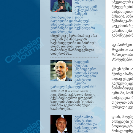
სპეციალურ დ
ოს
შეხვედრების
მოქალაქეებმ
ა ქალებისთის
საშუალებით
წამყვან
შესახებ. პა
პრობლემად ოჯახში
შემთხვევაშ
ძალადობა დაასახელეს,
ამას მოსდევს ადრეული
კავკასიის რ
ქორწინება და სექსუალური
განაწილება 
შევიწროვება“
გამოწვევას
ინტერვიუ ეპყრობიან თუ არა
ქალებს და მამაკაცებს
საქართველოში თანაბრად?
აკ:
სამხრეთ 
არიან თუ არა ქალები
მოგიწიათ სა
თანაბრად წარმოდგენილი
მთავრობას...
ჩართულობის
პროცესებში
სადედინ
მნეიმნე:
კნ:
ეს ჩემი 
„შემოგვიერთ
დით იქ, სადაც
მქონდა საშუ
გლობალური
სადაც ვაკვ
კაპიტალი
გავსულიყავ
ხვდება
ქართულ შესაძლებლობას!“
წარმომადგ
10.09.2025 (Caucasian Journal )
ივნისში, სო
კავკასიურ ჟურნალს პატივი
საშუალება.
აქვს მიესალმოს დოქტორ
სადედინ მნეიმნეს (ლიბანი –
თვალით ნახ
არაბთა გაერთიანებული
სურვილი ეუ
საამიროები...
დიახ, მიღებ
ელჩი აშოტ
სმბატიანი:
არჩევნები ყ
"სომხეთსა და
პოლიტიკური 
საქართველო
მოსალოდნელ
ს შორის