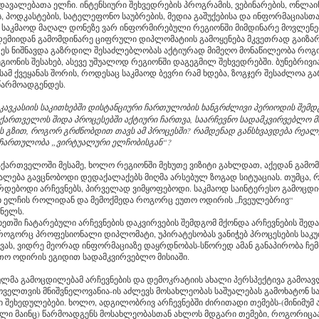
ავალებათა ელჩი. ინტენსიური შეხვედრების პროგრამის, ვებინარების, ონლაი
, პოდკასტების, სატელეფონო საუბრების, მედია გაშუქებისა და ინფორმაციასთა
 საკმაოდ მაღალ დონეზე ვარ ინფორმირებული რეგიონში მიმდინარე მოვლენე
ნდემიიდან გამომდინარე ციფრული დიპლომატიის გამოყენება მკვეთრად გაიზარ
ი ეს ნიშნავდა გაზრდილ შესაძლებლობას აქტიურად მიმეღო მონაწილეობა რო
ეგიონის შესახებ, ასევე უშუალოდ რეგიონში დაგეგმილ შეხვედრებში. ბუნებრივი
სამ ქვეყანას შორის, როდესაც საკმაოდ ბევრი რამ ხდება, ზოგჯერ შესაძლოა გ
 წარმოადგენდეს.
კავკასიის საკითხებში დისტანციური ჩართულობის ხანგრძლივი პერიოდის შემდ
ქართველოს შიდა პროცესებში აქტიური ჩართვა, საარჩევნო სადამკვირვებლო მ
 გზით, როგორ გრძნობდით თავს ამ პროცესში? რამდენად განსხვავდება რეალ
 ჩართულობა „ვირტუალური ელჩობისგან“?
საქართველოში მესამე, ხოლო რეგიონში მეხუთე ვიზიტი გახლდათ, აქედან გამო
ალება გავცნობოდი დედაქალაქებს მიღმა არსებულ ზოგად სიტუაციას. თუმცა, რ
ირდებოდი არჩევნებს, პირველად ვიმყოფებოდი. საკმაოდ საინტერესო გამოცდ
ი ელჩის როლიდან და მემოქმედა როგორც ეუთო ოდირის „ჩვეულებრივ“
ენელს.
მხეთში ჩატარებული არჩევნების დაკვირვების შემდგომ მქონდა არჩევნების შედ
 როგორც პროფესიონალი დიპლომატი, უპირატესობას ვანიჭებ პროცესების საკ
ვას, ვიდრე მეორად ინფორმაციაზე დაყრდნობას-სწორედ ამან განაპირობა ჩემ
თო ოდირის ეგიდით სადამკვირვებლო მისიაში.
ულმა გამოცდილებამ არჩევნების და დემოკრატიის ახალი პერსპექტივა გამოავ
ოველთვის მნიშვნელოვანია-ის აძლევს მოსახლეობას საშუალებას გამოხატონ ს
შეხედულებები. ხოლო, ადგილობრივ არჩევნებში ძირითადი თემებს-(მინიმუმ ა
ი მაინც) წარმოადგენს მოსახლეობასთან ახლოს მდგარი თემები, როგორიცაა