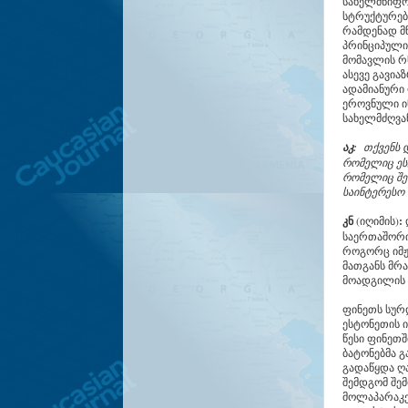
სახელმწიფო
სტრუქტურები
რამდენად მ
პრინციპული
მომავლის რწ
ასევე გავია
ადამიანური
ეროვნული ი
სახელმძღვა
აკ:
თქვენს 
რომელიც ესტ
რომელიც შემ
საინტერესო 
კნ
(იღიმის)
:
დ
საერთაშორი
როგორც იმჟ
მათგანს მრა
მოადგილის 
ფინეთს სურ
ესტონეთის 
წესი ფინეთშ
ბატონებმა გ
გადაწყდა ღ
შემდგომ შემ
მოლაპარაკებ