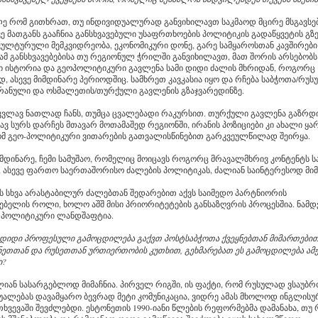
ე რომ გითხრათ, თუ ინდივიდუალურად განვიხილავთ საკმაოდ მცირე მსგავსებ
ვე მათგანს გააჩნია განსხვავებული უსაფრთხოების პოლიტიკის გადაწყვეტის გზე
კულტურული მემკვიდრეობა, ეკონომიკური დონე, გარე სამყაროსთან კავშირები დ
ამ განსხვავებებისა თუ რეგიონულ ჭრილში განვიხილავთ, მათ შორის არსებობ
 ისტორია და გეოპოლიტიკური გავლენა სამი დიდი ძალის მხრიდან, როგორც
 ასევე მიმდინარე პერიოდშიც. სამხრეთ კავკასია იყო და რჩება საბჭოთა/რუს
რანული და ოსმალეთის/თურქული გავლენის გზაჯვარედინზე.
 კვლავ ნათლად ჩანს, თუმცა ცვალებადი რაკურსით. თურქული გავლენა გაზრდ
ვ სურს დარჩეს მთავარ მოთამაშედ რეგიონში, ირანის პოზიციები კი ახალი ყა
ომ გეო-პოლიტიკური ვითარების გათვალისწინებით გარკვეულწილად შეირყა.
მდინარე, ჩემი სამუშაო, რომელიც მოიცავს როგორც მრავალმხრივ კონტენტს ს
ნ, ასევე ფართო საერთაშორისო ძალების პოლიტიკას, ძალიან საინტერესოდ მი
ს სხვა არასტაბილურ ძალებთან შედარებით აქვს საიმედო პარტნიორის
ებელის როლი, ხოლო აშშ მისი პრიორიტეტების განსაზღვრის პროცესშია. ნამ
 პოლიტიკური ლანდშაფტია.
 დიდი პროფესული გამოცდილება გაქვთ პოსტსაბჭოთა ქვეყნებთან მიმართებით
ნეთთან და რუსეთთან ურთიერთობის კუთხით, გეხმარებათ ეს გამოცდილება ამ
ი?
ლიან სასარგებლოდ მიმაჩნია. პირველ რიგში, ის ფაქტი, რომ რუსულად ვსაუბრ
უალებას დავამყარო ბევრად მეტი კომუნიკაცია, ვიდრე ამას მხოლოდ ინგლისურ
თხვევაში შევძლებდი. ესტონეთის 1990-იანი წლების რეფორმებმა დამანახა, თუ რ