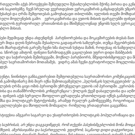
ართველოში აქვს პროექტები შეზღუდული შესაძლებლობის მქონე პირთა და გე
ს საკითხებზე. ჩვენ სრულად ვუერთდებით ევროკავშირის განცხადებებს უმცირ
ესახებ და ღრმა შეშფოთებას გამოვხატავთ თბილისში, ივლისის თვეში მომხდა
რელი მოვლენების გამო. ევროკავშირისა და ეუთოს მისიის ფარგლებში ფინეთ
რთველოს ტერიტორიულ ერთიანობას და მნიშვნელოვნად უწყობს ხელს ევროკა
ებლო მისიას.
ნები მუდმივად უნდა ახდენდნენ პარტნიორებისა და მოკავშირეების ძიებას მათ
ერ შიდა დღის წესრიგმა შესაძლოა გადაფაროს საზღვრები, თუმცა მეგობრების
ს მხარდაჭერის გარეშე ჩვენი ხმა ძალიან სუსტია მაშინ, როდესაც ის ნამდვილ
ბა. სწორედ ამიტომ, ფინეთი წარმოადგენს გაცილებით უფრო დიდი მასშტაბის
ულ და საჭიროების შემთხვევაში, მოქნილ პარტნიორს, მშვიდობისმყოფელ და მ
ბელ საერთაშორისო მოთამაშეს, ვიდრე ამას ჩვენი ტერიტორიული მოცულობა
ვდეს.
იდენტი, ნიინისტო განსაკუთრებით შეშფოთებულია საერთაშორისო კომუნიკაციი
ან გამომდინარე მის მიერ იქნა შემოთავაზებული „ჰელსინკის სულისკვეთების“ გ
წლების ღრმა ცივი ომის პერიოდში უზრუნველყო ეუთოს (იმ პერიოდში „ევროპის
ისა და თანამშრომლობის კონფერენცია“) ქოლგის ქვეშ დასავლეთისა და აღმ
ა. ფინეთს აქვს სურვილი მსოფლიო ყურადღება ერთობლივად იქნეს გამახვილ
მსა და პოლიტიკურ მეტოქეობაზე, არამედ რეალურ გამოწვევებზე, როგორიცაა
ცვლილებები და მსოფლიოს მომავალი- რომელიც ერთადერთი გაგვაჩნია.
არტივესია ამგვარი საგარეო და უსაფრთხოების პოლიტიკის პოპულარიზაცია და
საუბრისას, არ უნდა დაგვავიწყდეს, რომ თქვენი პასუხისმგებლობის ზონა მოიცა
ომხეთს, აზერბაიჯანსა და საქართველოს. ვფიქრობ, საკმაოდ დიდი დატვირთვაა. 
განსხვავებულ ქვეყნებს შორის, რომელიც შესაძლოა აადვილებდეს თქვენს საქმი