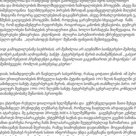
ს მშენებლობა და რამდენად დიდი გამოწვევა შეიძლება იყოს სახელმწიფო
სა და მოსახლეობის მსოფლმხედველობის ჩამოყალიბების პროცესში. ასევე მაჩ
ნიშვნელოვანია ხელმძღვანელი პირების მხრიდან გადაწყვეტილებების მიღები
 მიდგომა როგორც ცვლილებებთან დაკავშირებით, ასევე მოსახლეობისთვის უ
მენის გაღვივების პროცესში, მაშინ, როდესაც გარემოებები სხვაგვარად ჩანს.
ზრე, რომ ფუნდამენტური რეფორმები, როგორიცაა კანონის უზენაესობა, დემოკრ
 ფასეულობები წარმატების ერთადერთი გზაა, ხოლო წარმატება მიღწევადია, 
ნტერესები უმთავრესია. ესტონეთის ძლიერი პარტნიორობის უზრუნველყოფის
ნელო ფრაზა „აღარასოდეს მარტო“ მუშაობს ფინეთის შემთხვევაშიც.
დიდ გამოცდილებაზე საუბრისას, არ შემიძლია არ აღვნიშნო საინტერესო შემთხვე
ონურ გაზეთში აღმოვაჩინე, სანქტ- პეტერბურგის მერის თანაშემწესთან „გასეირ
დგომ რუსეთის პრეზიდენტი გახდა. შეგიძლიათ გაგვიზიაროთ ეს მოგონება? ან 
შემთხვევები, რომლის გახსენებაც გსურთ?
იახ, სინამდვილეში არ წავსულვარ სასეირნოდ, რასაც ცოტათი ვნანობ. იმ პე
სო ურთიერთობების მრჩეველი ბატონი პუტინი ფინეთს 1993 წლის ზაფხულში ე
ამინდელი სანქტ-პეტერბურგის მერის, ანატოლი სობჩაკის თანმხლები პირი. ო
ვალჯერ შევხვდი 1990-1992 წლებში სანქტ-პეტერბურგში გენერალური კონსული
თანამდებობაზე მუშაობის პერიოდში.
და ესტონეთ-რუსული დიალოგის ხელშეწყობა და ვუზრუნველყავით მათი შეხვ
იმჟამინდელ პრეზიდენტ ლენნარტ მერთან, რომელიც ზაფხულის არდადეგებს
ი ატარებდა. მე გახლდით პროექტ MIFA-ს ხელშემწყობი. გავემგზავრეთ კუნძულ
ამართეს მოლაპარაკებები, ესტუმრნენ საუნას და თავდაპირველი გეგმის საწი
ამით დარჩენა-როგორც ჩანს მოლაპარაკებები შეუფერხებლად წარიმართა. ვახ
ომთავაზეს მათთან შეერთება, რაზეც სიამოვნებით დავთანხმდი- მოგვიანებით
ების შესახებ რეპორტის სახით ინფორმაცია უნდა გამეგზავნა ფინეთის პრეზიდ