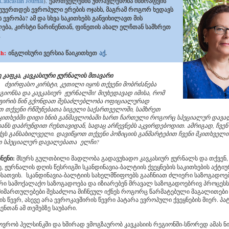
Caucasian Journal
).
ქართველების უმრავლესობა ისწრაფვის
უერთდეს ევროპული ერების ოჯახს, მაგრამ როგორ ხედავს
 ევროპა? ამ და სხვა საკითხებს განვიხილავთ მის
ება, კირსტი ნარინენთან, ფინეთის ახალ ელჩთან სამხრეთ
.
sh:
ინგლისური ვერსია წაიკითხეთ
აქ
.
კაფკა, კავკასიური ჟურნალის მთავარი
:
ძვირფასო კირსტი, კეთილი იყოს თქვენი მობრძანება
ეგიონსა და კავკასიურ ჟურნალში! მიუხედავად იმისა, რომ
კვირის წინ გქონდათ შესაძლებლობა ოფიციალურად
თ თქვენი რწმუნებათა სიგელი საქართველოში, სამხრეთ
საკითხებში დიდი ხნის განმავლობაში ხართ ჩართული როგორც სპეციალურ დავ
ანს დაბრუნდით რუსთავიდან, სადაც არჩევნებს აკვირდებოდით. ამრიგად, ჩვენ
ქვს განსახილველი. დავიწყოთ თქვენი პოზიციის განმარტებით ჩვენი მკითხველი
ოთ სპეციალურ დავალებათა ელჩი?
ნენი:
მსურს გულთბილი მადლობა გადავუხადო კავკასიურ ჟურნალს და თქვენ,
 ჟურნალის დღის წესრიგში სკანდინავია-ბალტიის ქვეყნების საკითხების აქტიუ
სათვის. სკანდინავია-ბალტიის სახელმწიფოებს გააჩნიათ ძლიერი საზოგადოებ
ი სამოქალაქო საზოგადოება და იზიარებენ მრავალ საზოგადოებრივ პროცესს
მიმართულებები შესაძლოა მიჩნეულ იქნეს როგორც წარმატებული მაგალითებ
ს წევრ, ასევე არა ევროკავშირის წევრი პატარა ევროპული ქვეყნების მიერ. პა
ვენთან ამ თემებზე საუბარი.
ოვრობ ჰელსინკში და ხშირად ვმოგზაურობ კავკასიის რეგიონში-სწორედ ამას ნი