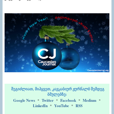
შეგიძლიათ, მიჰყვეთ,
შემდეგ
კავკასიურ ჟურნალს
ბმულებზე:
Google News
Twitter
Facebook
Medium
*
*
*
*
LinkedIn
YouTube
RSS
*
*